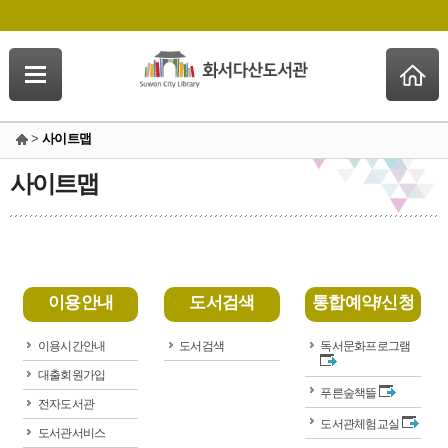
>
사이트맵
사이트맵
이용안내
도서검색
통합예약/신청
이용시간안내
도서검색
독서문화프로그램
대출회원가입
푸른숲책뜰
전자도서관
도서관체험교실
도서관서비스