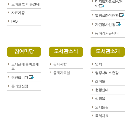
디지털자료실PC예
모바일 앱 이용안내
약
자료기증
열람실좌석현황
FAQ
자원봉사신청
동아리커뮤니티
참여마당
도서관소식
도서관소개
도서관에 물어보세
공지사항
연혁
요
공개자료실
행정서비스헌장
칭찬합니다
조직도
온라인신청
현황안내
상징물
오시는길
특화자료