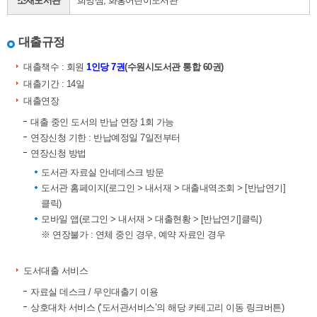
소재도서관
희망샘, 화홍어린이도서관
대출규정
대출책수 : 회원
1인당 7권
(수원시도서관 통합 60권)
대출기간 : 14일
대출연장
대출 중인 도서의 반납 연장 1회 가능
연장신청 기한 : 반납예정일 7일전부터
연장신청 방법
도서관 자료실 안네데스크 방문
도서관 홈페이지(로그인 > 내서재 > 대출내역조회 > [반납연기]
클릭)
모바일 앱(로그인 > 내서재 > 대출현황 > [반납연기]클릭)
※ 연장불가 : 연체 중인 경우, 예약 자료인 경우
도서대출 서비스
자료실 데스크 / 무인대출기 이용
상호대차 서비스 (‘도서관서비스’의 해당 카테고리 이동 링크버튼)