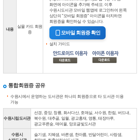
화면에 아이콘을 추가해 주세요. 이후
수원시도서관 모바일 웹앱에 로그인하여 왼쪽
상단의 "모바일 회원증" 아이콘을 터치하면
회원증을 확인하실 수 있습니다.
실물 카드 회원
내용
증
모바일 회원증 확인
설치 가이드
통합회원증 공유
수원시에서 운영하는 도서관은 하나의 회원증으로 타 도서관 이용
가능
선경, 중앙, 창룡, 화서다산, 호매실, 서수원, 한림, 버드내,
수원시립도서관
북수원, 대추골, 일월, 광교홍재, 영통, 태장마루,
광교푸른숲, 매여울, 망포글빛도서관
수원시
슬기샘, 지혜샘, 바른샘, 한아름, 반달어린이, 사랑샘,