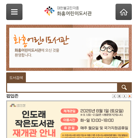
도서검색
팝업존