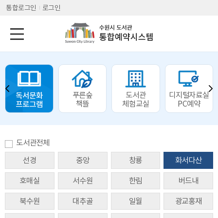
통합로그인
로그인
독서문화
푸른숲
도서관
디지털자료실
프로그램
책뜰
체험교실
PC예약
도서관전체
선경
중앙
창룡
화서다산
호매실
서수원
한림
버드내
북수원
대추골
일월
광교홍재