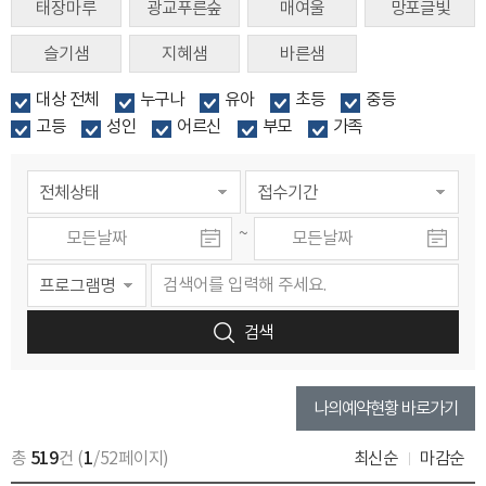
태장마루
광교푸른숲
매여울
망포글빛
슬기샘
지혜샘
바른샘
대상 전체
누구나
유아
초등
중등
고등
성인
어르신
부모
가족
~
검색
나의예약현황 바로가기
519
1
총
건 (
/52페이지)
최신순
마감순