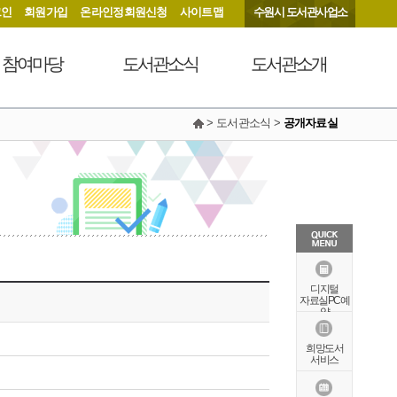
그인
회원가입
온라인정회원신청
사이트맵
수원시 도서관사업소
참여마당
도서관소식
도서관소개
> 도서관소식 >
공개자료실
서관에 물어보세요
공지사항
연혁
동아리커뮤니티
공개자료실
행정서비스헌장
칭찬합니다
조직도
현황안내
상징물
오시는길
특화자료
디지털
자료실PC예
약
희망도서
서비스