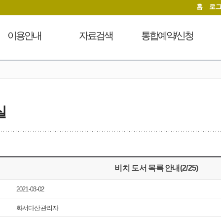
홈
로
이용안내
자료검색
통합예약/신청
이용시간안내
도서검색
독서문화프로그램
도
대출회원가입
자료탐색
푸른숲책뜰
전자도서관
인기도서
도서관체험교실
실
도서관서비스
신착도서
디지털자료실PC예약
자료기증
추천도서
열람실좌석현황
모바일 웹앱 이용안내
전자도서관
자원봉사신청
FAQ
희망도서신청
비치 도서 목록 안내(2/25)
지역도서관 통합검색
2021-03-02
화서다산관리자