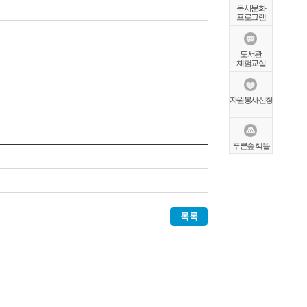
독서문화
프로그램
도서관
체험교실
자원봉사신청
푸른숲 책뜰
목록