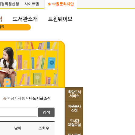
인정회원신청
사이트맵
수원문화재단
자료
희망도서
서비스
> 공지사항 >
타도서관소식
자원봉사
신청
검색
도서관
체험교실
날짜
조회수