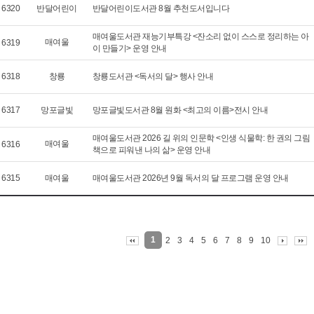
6320
반달어린이
반달어린이도서관 8월 추천도서입니다
매여울도서관 재능기부특강 <잔소리 없이 스스로 정리하는 아
매여울
6319
이 만들기> 운영 안내
6318
창룡
창룡도서관 <독서의 달> 행사 안내
6317
망포글빛
망포글빛도서관 8월 원화 <최고의 이름>전시 안내
매여울도서관 2026 길 위의 인문학 <인생 식물학: 한 권의 그림
매여울
6316
책으로 피워낸 나의 삶> 운영 안내
6315
매여울
매여울도서관 2026년 9월 독서의 달 프로그램 운영 안내
1
2
3
4
5
6
7
8
9
10