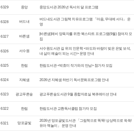
6329
중앙
중앙도서관 2026년 독서의 달 프로그램
버드내도서관 그림책 치유프로그램 「마음, 무대에 서다」 운
버드내
6328
영
[바른샘]예비 양육자를 위한 북스타트 프로그램(9월) 참여자 모
바른샘
6327
집
서수원도서관 길 위의 인문학 <파도와 바람이 빚은 은빛 보석,
서수원
6326
내 삶이 예술이 되는 시간> 운영 안내
6325
한림
한림도서관 <박효미 작가와의 만남> 참가자 모집
6324
지혜샘
2026년 지혜샘 하반기 독서문화프로그램 안내
6323
광교푸른숲
광교푸른숲도서관 9월 종합자료실 북큐레이션 안내
6322
한림
한림도서관 교환독서클럽 참가자 모집
2026년 망포글빛도서관 「그림책으로 똑똑! 상상력으로 쑥쑥!
망포글빛
6321
유아 책놀이」 운영 안내