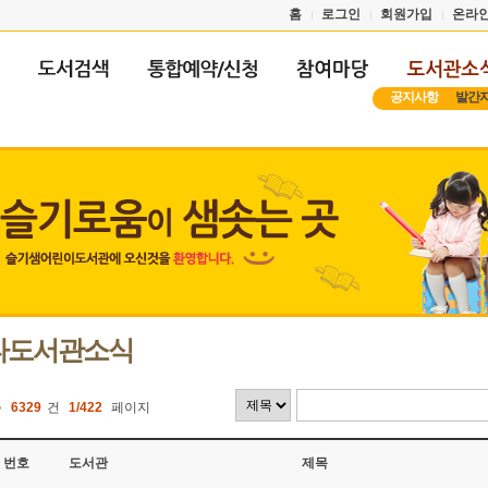
홈
로그인
회원가입
온라
공지사항
발간
타도서관소식
총
6329
건
1/422
페이지
번호
도서관
제목