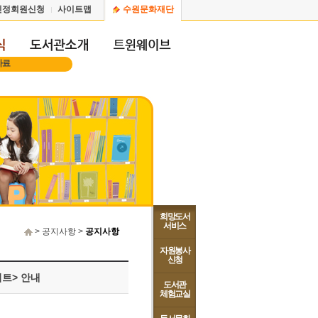
인정회원신청
사이트맵
수원문화재단
자료
희망도서
서비스
> 공지사항 >
공지사항
자원봉사
신청
서트> 안내
도서관
체험교실