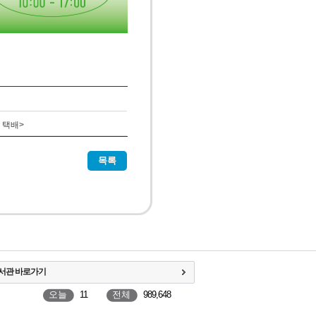
 택배>
목록
서관 바로가기
오늘
11
전체
989,648