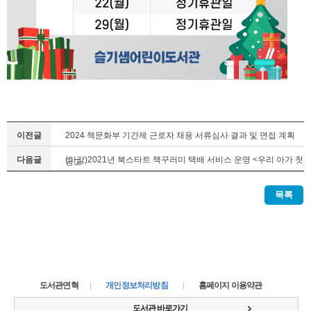
이전글
2024 책문화부 기간제 근로자 채용 서류심사 결과 및 면접 계획
다음글
(마감)2021년 북스타트 책꾸러미 택배 서비스 운영 <우리 아가 첫
공고
택배>
목록
도서관연혁
개인정보처리방침
홈페이지 이용약관
도서관 바로가기