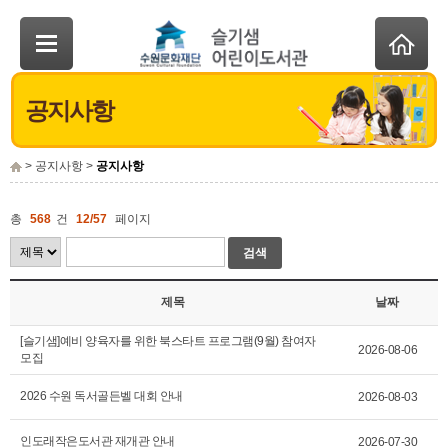
공지사항
> 공지사항 >
공지사항
총
568
건
12/57
페이지
검색
제목
날짜
[슬기샘]예비 양육자를 위한 북스타트 프로그램(9월) 참여자
2026-08-06
모집
2026 수원 독서골든벨 대회 안내
2026-08-03
인도래작은도서관 재개관 안내
2026-07-30