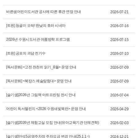
바른샘어린이도서관 공사에 따른 휴관 연장 안내
2026-07-21
[트윈] 등골이 오싹! 한낮의 호러 시네마
2026-07-16
2026년 수원시도서관 여름방학 프로그램
2026-07-15
[트윈] 공포의 괴담 전기수
2026-07-10
[독서문화] <고전 천천히 읽기_8월> 운영 안내
2026-07-09
[독서문화] <북캉스 예술탐험대> 운영 안내
2026-07-09
[슬기샘]2026년 그림책 아트프린팅 전시 안내
2026-07-04
어린이 독서챌린지 <2026 수원새빛북런> 운영 안내
2026-04-29
[슬기샘]2026년 체험교실 모집 안내(유아교육기관 단체견학)
2026-02-03
[슬기샘]만석5공영주차장 주차요금 변경 안내(25.1.1~)
2024-12-21