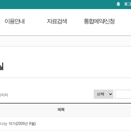
홈
로
이용안내
자료검색
통합예약/신청
이용시간안내
도서검색
독서문화프로그램
도
열람실이용
자료탐색
푸른숲책뜰
대출회원가입
인기도서
도서관체험교실
실
전자도서관
신착도서
디지털자료실PC예약
도서관서비스
추천도서
열람실좌석현황
자료기증
전자도서관
자원봉사신청
모바일 웹앱 이용안내
희망도서신청
페이지
FAQ
지역도서관 통합검색
제목
나는 작가(2026년 8월)