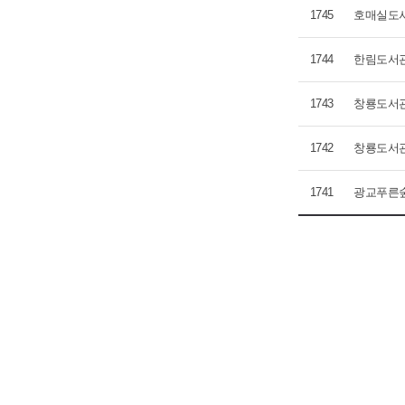
1745
호매실도서관
1744
한림도서관
1743
창룡도서관
1742
창룡도서관
1741
광교푸른숲