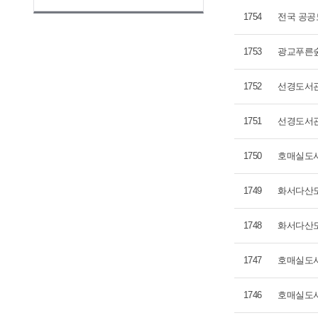
1754
전국 공공도서
1753
광교푸른숲
1752
선경도서관
1751
선경도서관
1750
호매실도서
1749
화서다산도서
1748
화서다산도
1747
호매실도서관
1746
호매실도서관