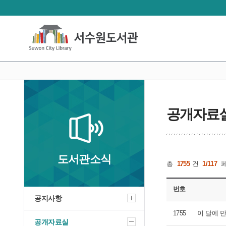
공개자료
도서관소식
총
1755
건
1/117
번호
공지사항
1755
이 달에 만
공개자료실