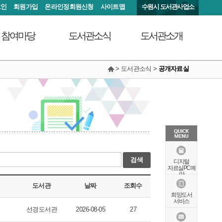
그인
회원가입
온라인정회원신청
사이트맵
수원시 도서관사업소
참여마당
도서관소식
도서관소개
> 도서관소식 >
공개자료실
서관에 물어보세요
공지사항
연혁
동아리커뮤니티
공개자료실
행정서비스헌장
칭찬합니다
조직도
현황안내
상징물
오시는길
검색
특화자료
디지털
자료실PC예
북큐레이션
약
도서관
날짜
조회수
희망도서
서비스
선경도서관
2026-08-05
27