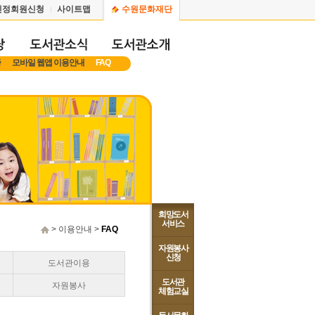
인정회원신청
사이트맵
수원문화재단
증
모바일 웹앱 이용안내
FAQ
희망도서
서비스
> 이용안내 >
FAQ
자원봉사
신청
도서관이용
도서관
자원봉사
체험교실