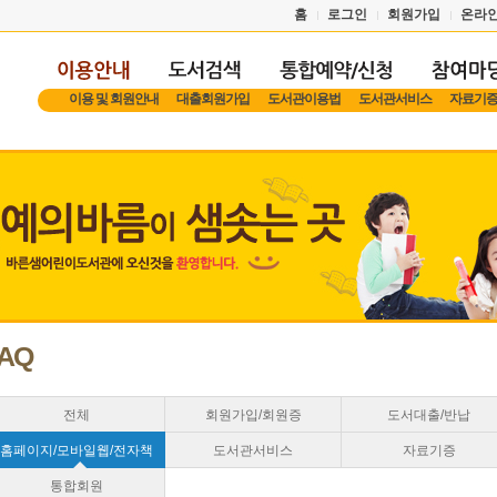
홈
로그인
회원가입
온라
이용 및 회원안내
대출회원가입
도서관이용법
도서관서비스
자료기
AQ
전체
회원가입/회원증
도서대출/반납
홈페이지/모바일웹/전자책
도서관서비스
자료기증
통합회원