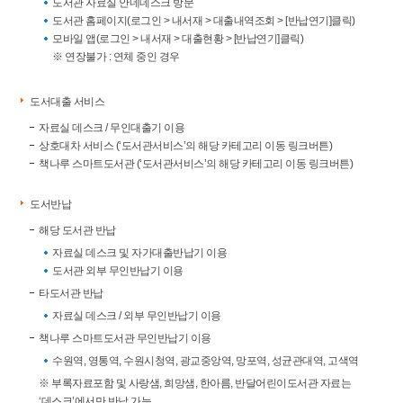
도서관 자료실 안네데스크 방문
도서관 홈페이지(로그인 > 내서재 > 대출내역조회 > [반납연기]클릭)
모바일 앱(로그인 > 내서재 > 대출현황 > [반납연기]클릭)
※ 연장불가 : 연체 중인 경우
도서대출 서비스
자료실 데스크 / 무인대출기 이용
상호대차 서비스 (‘도서관서비스’의 해당 카테고리 이동 링크버튼)
책나루 스마트도서관 (‘도서관서비스’의 해당 카테고리 이동 링크버튼)
도서반납
해당 도서관 반납
자료실 데스크 및 자가대출반납기 이용
도서관 외부 무인반납기 이용
타도서관 반납
자료실 데스크 / 외부 무인반납기 이용
책나루 스마트도서관 무인반납기 이용
수원역, 영통역, 수원시청역, 광교중앙역, 망포역, 성균관대역, 고색역
※ 부록자료포함 및 사랑샘, 희망샘, 한아름, 반달어린이도서관 자료는
‘데스크’에서만 반납 가능