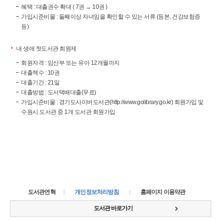
혜택 : 대출권수 확대 ( 7권 → 10권 )
가입시준비물 : 둘째이상 자녀임을 확인할 수 있는 서류 (등본, 건강보험증
등)
내 생애 첫도서관 회원제
회원자격 : 임산부 또는 유아 12개월까지
대출책수 : 10권
대출기간 : 21일
대출방법 : 도서택배대출(무료)
가입시준비물 : 경기도사이버도서관
(http://www.golibrary.go.kr)
회원가입 및
수원시 도서관 중 1개 도서관 회원가입
도서관연혁
개인정보처리방침
홈페이지 이용약관
도서관 바로가기