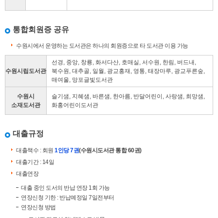
통합회원증 공유
수원시에서 운영하는 도서관은 하나의 회원증으로 타 도서관 이용 가능
선경, 중앙, 창룡, 화서다산, 호매실, 서수원, 한림, 버드내,
수원시립도서관
북수원, 대추골, 일월, 광교홍재, 영통, 태장마루, 광교푸른숲,
매여울, 망포글빛도서관
수원시
슬기샘, 지혜샘, 바른샘, 한아름, 반달어린이, 사랑샘, 희망샘,
소재도서관
화홍어린이도서관
대출규정
대출책수 : 회원
1인당 7권
(수원시도서관 통합 60권)
대출기간 : 14일
대출연장
대출 중인 도서의 반납 연장 1회 가능
연장신청 기한 : 반납예정일 7일전부터
연장신청 방법