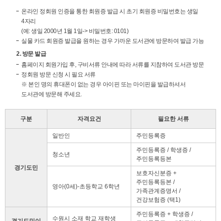
온라인 정회원 인증을 통한 회원증 발급 시 초기 회원증 비밀번호는 생일
4자리
(예: 생일 2000년 1월 1일-> 비밀번호: 0101)
실물 카드 회원증 발급을 원하는 경우 가까운 도서관에 방문하여 발급 가능
2. 방문 발급
홈페이지 회원가입 후, 구비서류 안내에 따라 서류를 지참하여 도서관 방문
정회원 방문 신청 시 필요 서류
※ 본인 명의 휴대폰이 없는 경우 아이핀 또는 마이핀을 발급하셔서
도서관에 방문해 주세요.
구분
자격요건
필요한 서류
일반인
주민등록증
주민등록증 / 학생증 /
청소년
주민등록등본
경기도민
보호자신분증 +
주민등록등본 /
영아(0세)-초등학교 6학년
가족관계증명서 /
건강보험증 (택1)
주민등록증 + 학생증 /
수원시 소재 학교 재학생
경기도민이