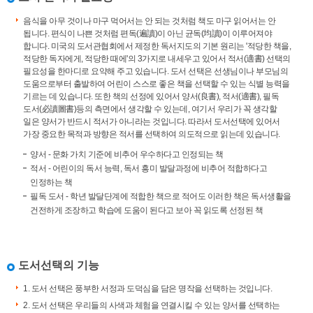
음식을 아무 것이나 마구 먹어서는 안 되는 것처럼 책도 마구 읽어서는 안
됩니다. 편식이 나쁜 것처럼 편독(遍讀)이 아닌 균독(均讀)이 이루어져야
합니다. 미국의 도서관협회에서 제정한 독서지도의 기본 원리는 '적당한 책을,
적당한 독자에게, 적당한 때에'의 3가지로 내세우고 있어서 적서(適書) 선택의
필요성을 한마디로 요약해 주고 있습니다. 도서 선택은 선생님이나 부모님의
도움으로부터 출발하여 어린이 스스로 좋은 책을 선택할 수 있는 식별 능력을
기르는 데 있습니다. 또한 책의 선정에 있어서 양서(良書), 적서(適書), 필독
도서(必讀圖書)등의 측면에서 생각할 수 있는데, 여기서 우리가 꼭 생각할
일은 양서가 반드시 적서가 아니라는 것입니다. 따라서 도서선택에 있어서
가장 중요한 목적과 방향은 적서를 선택하여 의도적으로 읽는데 있습니다.
양서 - 문화 가치 기준에 비추어 우수하다고 인정되는 책
적서 - 어린이의 독서 능력, 독서 흥미 발달과정에 비추어 적합하다고
인정하는 책
필독 도서 - 학년 발달단계에 적합한 책으로 적어도 이러한 책은 독서생활을
건전하게 조장하고 학습에 도움이 된다고 보아 꼭 읽도록 선정된 책
도서선택의 기능
1. 도서 선택은 풍부한 서정과 도덕심을 담은 명작을 선택하는 것입니다.
2. 도서 선택은 우리들의 사색과 체험을 연결시킬 수 있는 양서를 선택하는