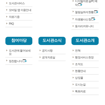
디지털자료실PC예
도서관서비스
약
모바일 앱 이용안내
열람실좌석현황
자료기증
자원봉사신청
FAQ
동아리커뮤니티
참여마당
도서관소식
도서관소개
도서관에 물어보세
공지사항
연혁
요
공개자료실
행정서비스헌장
칭찬합니다
조직도
현황안내
상징물
오시는길
특화자료