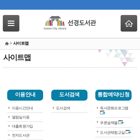
>
사이트맵
사이트맵
이용안내
도서검색
통합예약/신청
이용시간안내
도서검색
독서문화프로그램
열람실이용
푸른숲책뜰
대출회원가입
도서관체험교실
전자도서관