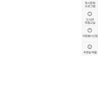
독서문화
프로그램
도서관
체험교실
자원봉사신청
푸른숲 책뜰