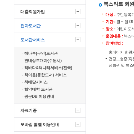
북스타트 회
대출회원가입
대상 :
주민등록기
기간 :
월 ~ 일 09
전자도서관
장소 :
어린이도서
운영내용 :
북스타
도서관서비스
참여방법 :
홈페이지 회원가
책나루(무인)도서관
건강보험증(혹은
관내상호대차(수원시)
정회원 및 북
책바다&책나래서비스(전국)
책이음(통합도서) 서비스
책배달서비스
협약대학 도서관
원문DB 이용안내
자료기증
모바일 웹앱 이용안내