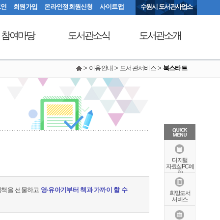
그인
회원가입
온라인정회원신청
사이트맵
수원시 도서관사업소
참여마당
도서관소식
도서관소개
> 이용안내 > 도서관서비스 >
북스타트
서관에 물어보세요
공지사항
연혁
동아리커뮤니티
공개자료실
행정서비스헌장
칭찬합니다
조직도
현황안내
상징물
오시는길
특화자료
디지털
자료실PC예
약
그림책을 선물하고
영·유아기부터 책과 가까이 할 수
희망도서
서비스