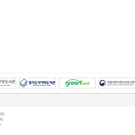
동)
41
.