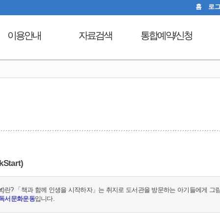
홈
로
이용안내
자료검색
통합예약/신청
이용시간안내
도서검색
독서문화프로그램
도
열람실이용
자료탐색
푸른숲책뜰
대출회원가입
인기도서
도서관체험교실
전자도서관
신착도서
디지털자료실PC예약
도서관서비스
추천도서
열람실좌석현황
자료기증
전자도서관
자원봉사신청
모바일 웹앱 이용안내
희망도서신청
tart)
FAQ
지역도서관 통합검색
tart)란? 「책과 함께 인생을 시작하자」는 취지로 도서관을 방문하는 아기들에게 
 독서문화운동
입니다.