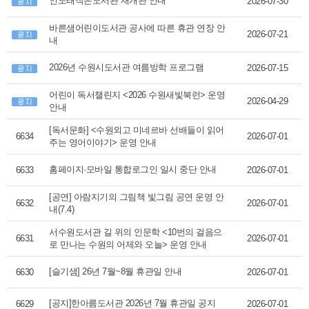
인도래작은도서관 재개관 안내
2026-07-30
바른샘어린이도서관 공사에 따른 휴관 연장 안
2026-07-21
내
2026년 수원시도서관 여름방학 프로그램
2026-07-15
어린이 독서챌린지 <2026 수원새빛북런> 운영
2026-04-29
안내
[독서문화] <수원외고 미네르바 선배들이 읽어
6634
2026-07-01
주는 영어이야기> 운영 안내
홈페이지·모바일 통합로그인 일시 중단 안내
6633
2026-07-01
[공연] 아람지기의 그림책 빛그림 공연 운영 안
6632
2026-07-01
내(7.4)
서수원도서관 길 위의 인문학 <10번의 걸음으
6631
2026-07-01
로 만나는 수원의 어제와 오늘> 운영 안내
[슬기샘] 26년 7월~8월 휴관일 안내
6630
2026-07-01
[공지]한아름도서관 2026년 7월 휴관일 공지
6629
2026-07-01