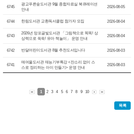
광교푸른숲도서관 9월 종합자료실 북큐레이션
6745
2026-08-05
안내
한림도서관 교환독서클럽 참가자 모집
6744
2026-08-04
2026년 망포글빛도서관 「그림책으로 똑똑! 상
6743
2026-08-04
상력으로 쑥쑥! 유아 책놀이」 운영 안내
반달어린이도서관 8월 추천도서입니다
6742
2026-08-03
매여울도서관 재능기부특강 <잔소리 없이 스
6741
2026-08-03
스로 정리하는 아이 만들기> 운영 안내
2
3
4
5
6
7
8
9
10
1
목록