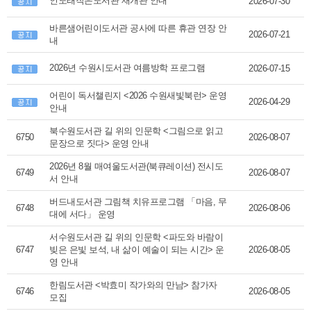
인도래작은도서관 재개관 안내
2026-07-30
바른샘어린이도서관 공사에 따른 휴관 연장 안
2026-07-21
내
2026년 수원시도서관 여름방학 프로그램
2026-07-15
어린이 독서챌린지 <2026 수원새빛북런> 운영
2026-04-29
안내
북수원도서관 길 위의 인문학 <그림으로 읽고
6750
2026-08-07
문장으로 짓다> 운영 안내
2026년 8월 매여울도서관(북큐레이션) 전시도
6749
2026-08-07
서 안내
버드내도서관 그림책 치유프로그램 「마음, 무
6748
2026-08-06
대에 서다」 운영
서수원도서관 길 위의 인문학 <파도와 바람이
6747
빚은 은빛 보석, 내 삶이 예술이 되는 시간> 운
2026-08-05
영 안내
한림도서관 <박효미 작가와의 만남> 참가자
6746
2026-08-05
모집