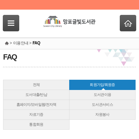
> 이용안내 >
FAQ
FAQ
전체
회원가입/회원증
도서대출/반납
도서관이용
홈페이지/모바일웹/전자책
도서관서비스
자료기증
자원봉사
통합회원