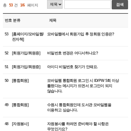
검색
총
53
건
1/6
페이지
번호
분류
제목
53
[홈페이지/모바일웹/
모바일웹에서 회원가입 후 정회원 인증은?
전자책]
52
[회원가입/회원증]
비밀번호 변경은 어디서하나요?
51
[회원가입/회원증]
아이디 비밀번호 찾기가 안돼요.
50
[통합회원]
모바일웹 통합회원 로그인 시 ID/PW 5회 이상
틀렸다는 메시지가 뜨면서 로그인이 되지
않습니다.
49
[통합회원]
수원시 통합회원인데 도서관 모바일웹을
이용하고 싶습니다.
48
[자원봉사]
자원봉사를 하려면 준비해야 할 사항은
무엇인가요?