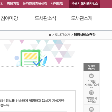
그인
회원가입
온라인정회원신청
사이트맵
수원시 도서관사업소
참여마당
도서관소식
도서관소개
> 도서관소개 >
행정서비스헌장
서관에 물어보세요
공지사항
연혁
동아리커뮤니티
공개자료실
행정서비스헌장
칭찬합니다
조직도
현황안내
상징물
오시는길
특화자료
디지털
자료실PC예
약
희망도서
신 정보를 신속하게 제공하고 21세기 지식기반
서비스
습니다.