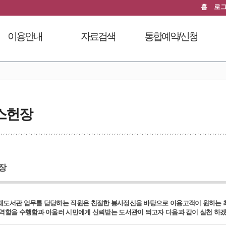
홈
로
이용안내
자료검색
통합예약/신청
이용시간안내
도서검색
독서문화프로그램
도
열람실이용
자료탐색
푸른숲책뜰
대출회원가입
인기도서
도서관체험교실
스헌장
전자도서관
신착도서
디지털자료실PC예약
도서관서비스
추천도서
열람실좌석현황
자료기증
전자도서관
자원봉사신청
모바일 웹앱 이용안내
희망도서신청
장
FAQ
지역도서관 통합검색
도서관 업무를 담당하는 직원은 친절한 봉사정신을 바탕으로 이용고객이 원하는 최
역할을 수행함과 아울러 시민에게 신뢰받는 도서관이 되고자 다음과 같이 실천 하겠