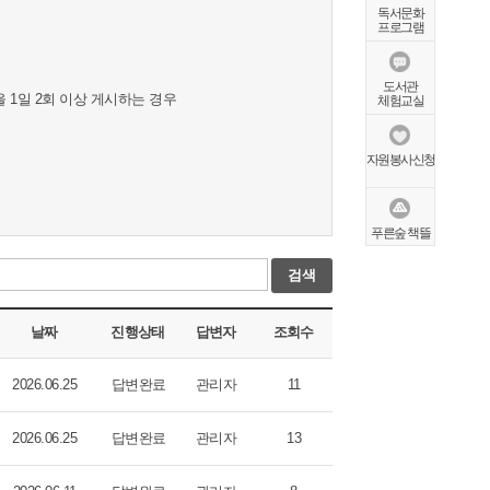
독서문화
프로그램
도서관
 1일 2회 이상 게시하는 경우
체험교실
자원봉사신청
푸른숲 책뜰
검색
날짜
진행상태
답변자
조회수
2026.06.25
답변완료
관리자
11
2026.06.25
답변완료
관리자
13