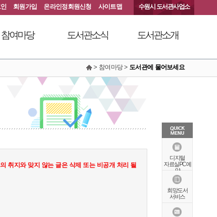
그인
회원가입
온라인정회원신청
사이트맵
수원시 도서관사업소
참여마당
도서관소식
도서관소개
> 참여마당 >
도서관에 물어보세요
서관에 물어보세요
공지사항
연혁
동아리커뮤니티
공개자료실
행정서비스헌장
칭찬합니다
조직도
현황안내
상징물
오시는길
특화자료
디지털
자료실PC예
 취지와 맞지 않는 글은 삭제 또는 비공개 처리 될
약
희망도서
서비스