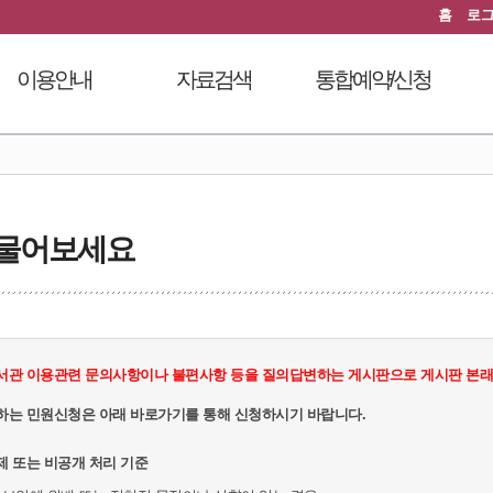
홈
로
이용안내
자료검색
통합예약/신청
이용시간안내
도서검색
독서문화프로그램
도
열람실이용
자료탐색
푸른숲책뜰
대출회원가입
인기도서
도서관체험교실
 물어보세요
전자도서관
신착도서
디지털자료실PC예약
도서관서비스
추천도서
열람실좌석현황
자료기증
전자도서관
자원봉사신청
모바일 웹앱 이용안내
희망도서신청
서관 이용관련 문의사항이나 불편사항 등을 질의답변하는 게시판으로 게시판 본래의
FAQ
지역도서관 통합검색
하는 민원신청은 아래 바로가기를 통해 신청하시기 바랍니다.
제 또는 비공개 처리 기준