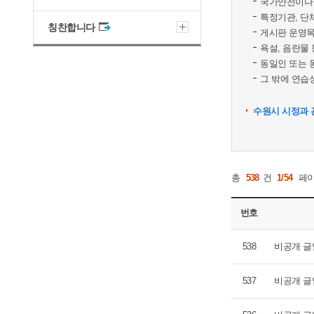
국가안전이나 
특정기관, 단
칭찬합니다
게시판 운영목
욕설, 음란물
동일인 또는 
그 밖에 연습성
수원시 시정과 
총
538
건
1/54
페
번호
538
비공개 글
537
비공개 글