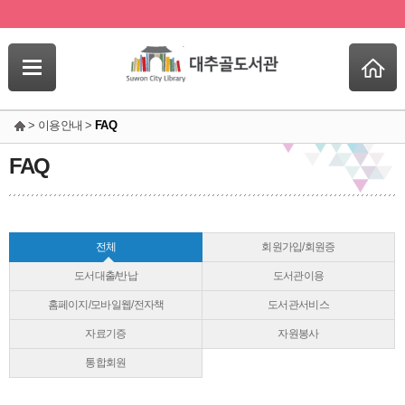
> 이용안내 >
FAQ
FAQ
전체
회원가입/회원증
도서대출/반납
도서관이용
홈페이지/모바일웹/전자책
도서관서비스
자료기증
자원봉사
통합회원