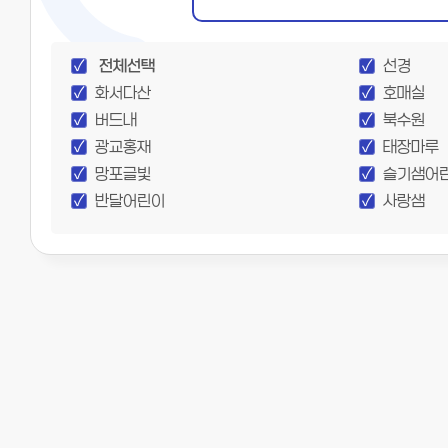
전체선택
선경
화서다산
호매실
버드내
북수원
광교홍재
태장마루
망포글빛
슬기샘어
반달어린이
사랑샘