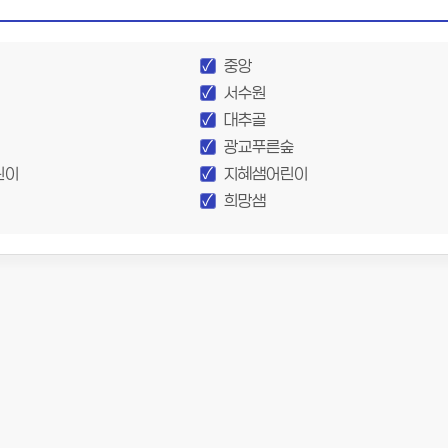
중앙
서수원
대추골
광교푸른숲
린이
지혜샘어린이
희망샘