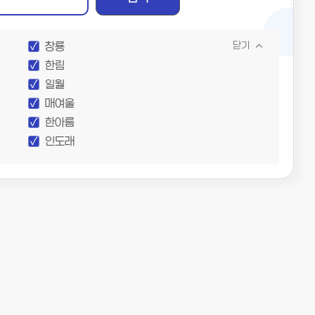
창룡
닫기
한림
일월
매여울
한아름
인도래