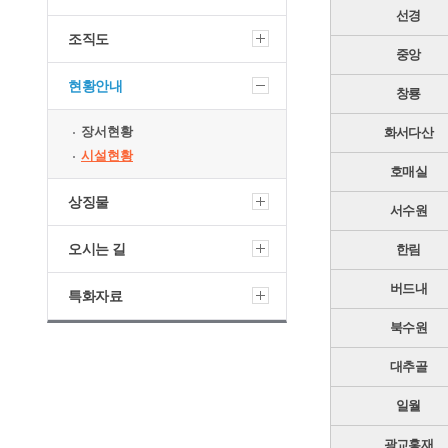
선경
조직도
중앙
현황안내
창룡
장서현황
화서다산
시설현황
호매실
상징물
서수원
오시는 길
한림
버드내
특화자료
북수원
대추골
일월
광교홍재