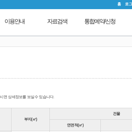
홈
로
이용안내
자료검색
통합예약/신청
이용시간안내
도서검색
독서문화프로그램
도
대출회원가입
자료탐색
푸른숲책뜰
전자도서관
인기도서
도서관체험교실
도서관서비스
신착도서
디지털자료실PC예약
자료기증
추천도서
열람실좌석현황
모바일 웹앱 이용안내
전자도서관
자원봉사신청
FAQ
희망도서신청
시면 상세정보를 보실수 있습니다.
지역도서관 통합검색
건물
부지(㎡)
연면적(㎡)