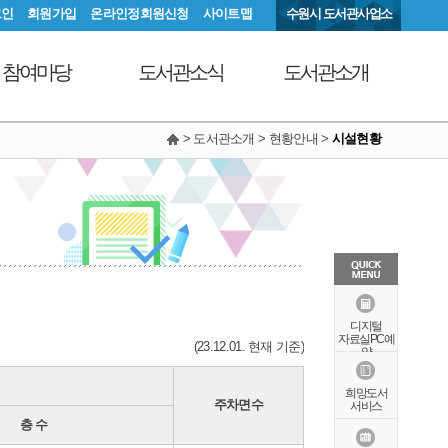
그인
회원가입
온라인정회원신청
사이트맵
수원시 도서관사업소
참여마당
도서관소식
도서관소개
> 도서관소개 > 현황안내 >
시설현황
서관에 물어보세요
공지사항
연혁
동아리커뮤니티
공개자료실
행정서비스헌장
칭찬합니다
조직도
현황안내
상징물
오시는길
특화자료
디지털
자료실PC예
(23.12.01. 현재 기준)
약
희망도서
주차면수
서비스
층 수