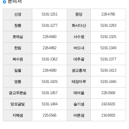
문의처
선경
5191-1251
중앙
228-4786
창룡
5191-1277
화서다산
5191-1293
호매실
228-4660
서수원
5191-1325
한림
228-4862
버드내
5191-1349
북수원
5191-1362
대추골
5191-1377
일월
228-4680
광교홍재
5191-1413
영통
5191-1426
태장마루
5191-1446
광교푸른숲
5191-1457
매여울
228-3569
망포글빛
5191-1484
슬기샘
242-6633
지혜샘
225-5566
바른샘
216-9933