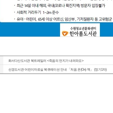
화서다산도서관 북트레일러 <죽음의 먼지가 내려와요>
선경도서관 어린이자료실 북큐레이션 안내 「처음 온(On) 책」 (정기1차)