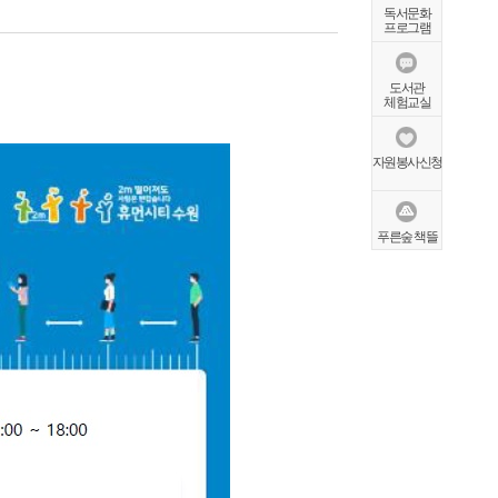
독서문화
프로그램
도서관
체험교실
자원봉사신청
푸른숲 책뜰