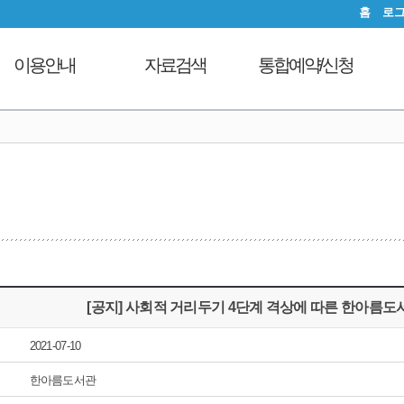
홈
로
이용안내
자료검색
통합예약/신청
이용시간안내
도서검색
독서문화프로그램
도
대출회원가입
자료탐색
푸른숲책뜰
전자도서관
인기도서
도서관체험교실
도서관서비스
신착도서
디지털자료실PC예약
자료기증
추천도서
열람실좌석현황
모바일 웹앱 이용안내
전자도서관
자원봉사신청
FAQ
희망도서신청
[공지] 사회적 거리두기 4단계 격상에 따른 한아름도
지역도서관 통합검색
2021-07-10
한아름도서관