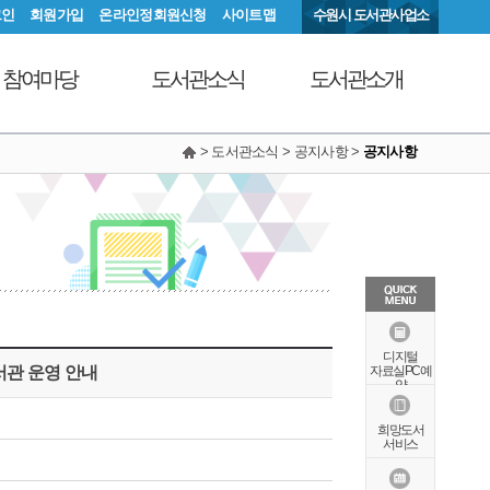
그인
회원가입
온라인정회원신청
사이트맵
수원시 도서관사업소
참여마당
도서관소식
도서관소개
> 도서관소식 > 공지사항 >
공지사항
서관에 물어보세요
공지사항
연혁
동아리커뮤니티
공개자료실
행정서비스헌장
칭찬합니다
조직도
현황안내
상징물
오시는길
특화자료
디지털
서관 운영 안내
자료실PC예
약
희망도서
서비스