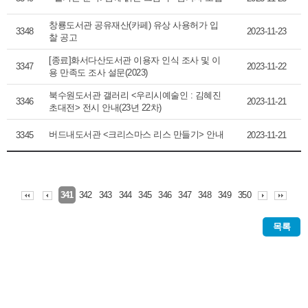
창룡도서관 공유재산(카페) 유상 사용허가 입
3348
2023-11-23
찰 공고
[종료]화서다산도서관 이용자 인식 조사 및 이
3347
2023-11-22
용 만족도 조사 설문(2023)
북수원도서관 갤러리 <우리시예술인 : 김혜진
3346
2023-11-21
초대전> 전시 안내(23년 22차)
버드내도서관 <크리스마스 리스 만들기> 안내
3345
2023-11-21
342
343
344
345
346
347
348
349
350
341
목록