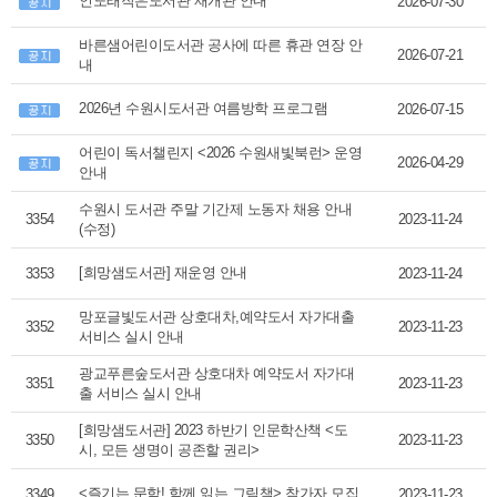
인도래작은도서관 재개관 안내
2026-07-30
바른샘어린이도서관 공사에 따른 휴관 연장 안
2026-07-21
내
2026년 수원시도서관 여름방학 프로그램
2026-07-15
어린이 독서챌린지 <2026 수원새빛북런> 운영
2026-04-29
안내
수원시 도서관 주말 기간제 노동자 채용 안내
3354
2023-11-24
(수정)
[희망샘도서관] 재운영 안내
3353
2023-11-24
망포글빛도서관 상호대차,예약도서 자가대출
3352
2023-11-23
서비스 실시 안내
광교푸른숲도서관 상호대차 예약도서 자가대
3351
2023-11-23
출 서비스 실시 안내
[희망샘도서관] 2023 하반기 인문학산책 <도
3350
2023-11-23
시, 모든 생명이 공존할 권리>
<즐기는 문학! 함께 읽는 그림책> 참가자 모집
3349
2023-11-23