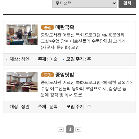
검색
매란국죽
중앙
중앙도서관 어르신 특화프로그램 <실용문인화
교실>수업 참여 어르신들의 수묵담채화 그리기
(사군자, 문인화) 모임
대상
: 성인
주제
: 예술
모임 주기
: 주
중앙텃밭
중앙
중앙도서관 어르신 특화프로그램 <행복한 글쓰기>
수강 어르신들의 동아리 모임으로 시, 감상문 등
문예 창작 및 독서 토론
대상
: 성인
주제
: 문학
모임 주기
: 주
1