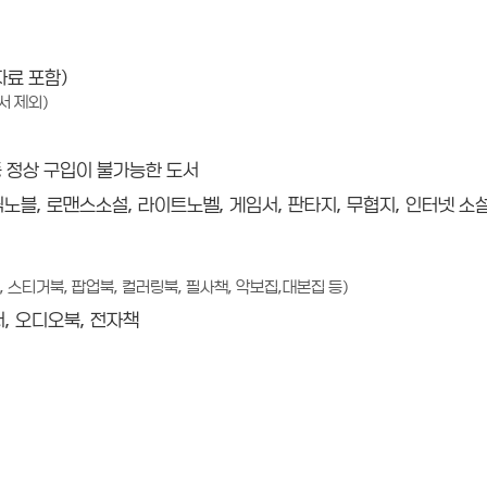
자료 포함)
서 제외)
등 정상 구입이 불가능한 도서
래픽노블, 로맨스소설, 라이트노벨, 게임서, 판타지, 무협지, 인터넷 소
 스티거북, 팝업북, 컬러링북, 필사책, 악보집,대본집 등)
서, 오디오북, 전자책