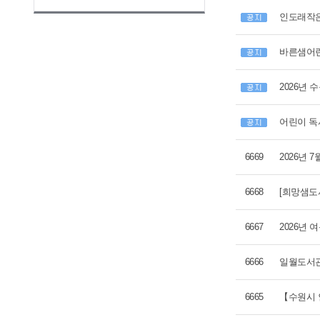
인도래작은
바른샘어린
2026년
어린이 독
6669
2026년
6668
[희망샘도
6667
2026년
6666
일월도서관
6665
【수원시 