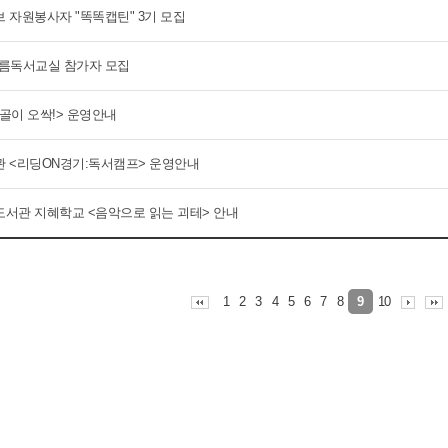
 자원봉사자 "똑똑캡틴" 3기 모집
 여름독서교실 참가자 모집
등골이 오싹!> 운영안내
 <리딩ON경기:독서캠프> 운영안내
서관 지혜학교 <음악으로 읽는 괴테> 안내
1
2
3
4
5
6
7
8
10
9