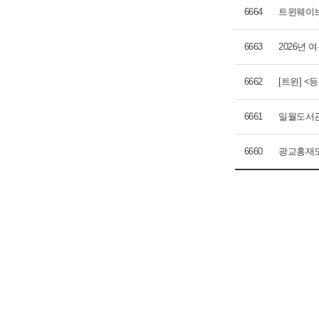
6664
트윈웨이브
6663
2026년
6662
[트윈] <
6661
일월도서관
6660
광교홍재도