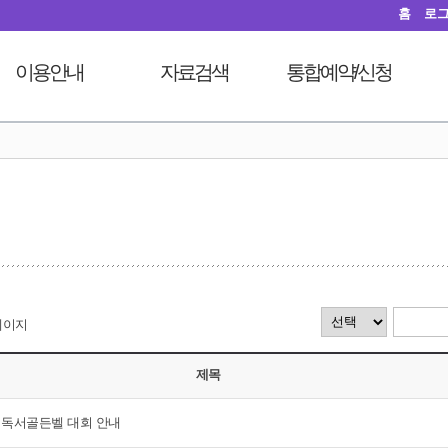
홈
로
이용안내
자료검색
통합예약/신청
이용시간안내
도서검색
독서문화프로그램
도
열람실이용
자료탐색
푸른숲책뜰
대출회원가입
인기도서
도서관체험교실
전자도서관
신착도서
디지털자료실PC예약
도서관서비스
추천도서
열람실좌석현황
자료기증
전자도서관
자원봉사신청
모바일 웹앱 이용안내
희망도서신청
페이지
FAQ
지역도서관 통합검색
제목
원 독서골든벨 대회 안내