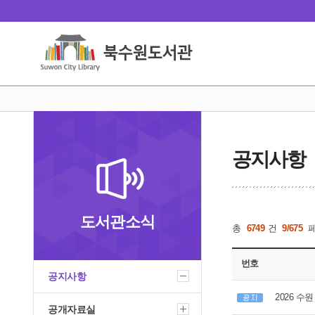
공지사항
도서관소식
총
6749
건
9/675
번호
공지사항
2026 수
공개자료실