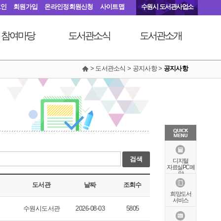
그인
회원가입
온라인정회원신청
사이트맵
수원시 도서관사업소
참여마당
도서관소식
도서관소개
> 도서관소식 > 공지사항 >
공지사항
서관에 물어보세요
공지사항
연혁
동아리커뮤니티
공개자료실
행정서비스헌장
칭찬합니다
조직도
현황안내
상징물
오시는길
검색
특화자료
디지털
자료실PC예
약
도서관
날짜
조회수
희망도서
서비스
수원시도서관
2026-08-03
5805