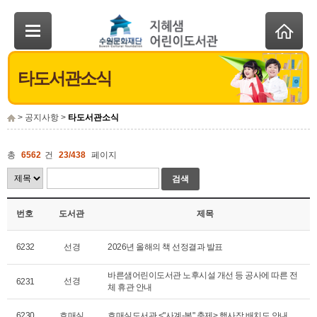
타도서관소식
> 공지사항 >
타도서관소식
총
6562
건
23/438
페이지
검색
번호
도서관
제목
6232
선경
2026년 올해의 책 선정결과 발표
바른샘어린이도서관 노후시설 개선 등 공사에 따른 전
선경
6231
체 휴관 안내
6230
호매실
호매실도서관 <"사계-봄" 축제> 행사장 배치도 안내