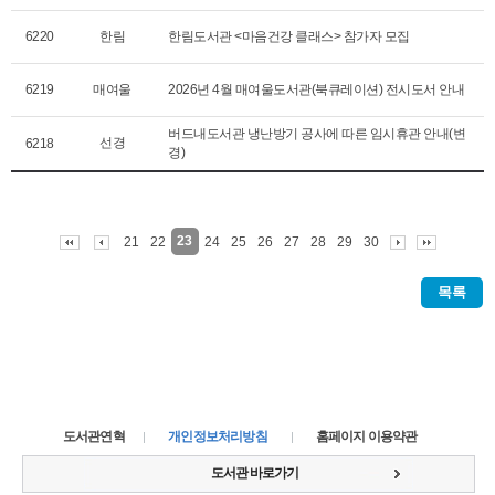
6220
한림
한림도서관 <마음건강 클래스> 참가자 모집
6219
매여울
2026년 4월 매여울도서관(북큐레이션) 전시도서 안내
버드내도서관 냉난방기 공사에 따른 임시휴관 안내(변
선경
6218
경)
23
21
22
24
25
26
27
28
29
30
목록
도서관연혁
개인정보처리방침
홈페이지 이용약관
도서관 바로가기