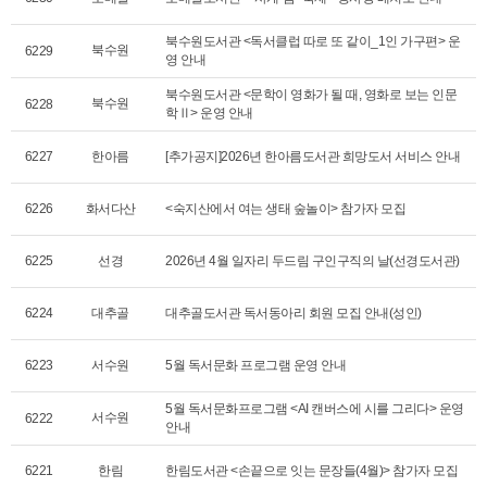
북수원도서관 <독서클럽 따로 또 같이_1인 가구편> 운
북수원
6229
영 안내
북수원도서관 <문학이 영화가 될 때, 영화로 보는 인문
북수원
6228
학Ⅱ> 운영 안내
6227
한아름
[추가공지]2026년 한아름도서관 희망도서 서비스 안내
6226
화서다산
<숙지산에서 여는 생태 숲놀이> 참가자 모집
6225
선경
2026년 4월 일자리 두드림 구인구직의 날(선경도서관)
6224
대추골
대추골도서관 독서동아리 회원 모집 안내(성인)
6223
서수원
5월 독서문화 프로그램 운영 안내
5월 독서문화프로그램 <AI 캔버스에 시를 그리다> 운영
서수원
6222
안내
6221
한림
한림도서관 <손끝으로 잇는 문장들(4월)> 참가자 모집