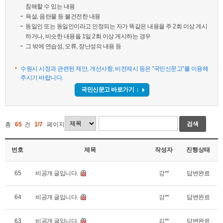
침해할 수 있는 내용
욕설, 음란물 등 불건전한 내용
동일인 또는 동일인이라고 인정되는 자가 똑같은 내용을 주 2회 이상 게시
하거나, 비슷한 내용을 1일 2회 이상 게시하는 경우
그 밖에 연습성, 오류, 장난성의 내용 등
수원시 시정과 관련된 제안, 개선사항, 비전제시 등은 "국민신문고"를 이용해
주시기 바랍니다.
국민신문고 바로가기
검색
총
65
건
1/7
페이지
번호
제목
작성자
진행상태
65
비공개 글입니다.
강**
답변완료
64
비공개 글입니다.
강**
답변완료
63
비공개 글입니다.
김**
답변완료