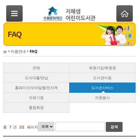
FAQ
> 이용안내 >
FAQ
전체
회원가입/회원증
도서대출/반납
도서관이용
홈페이지/모바일웹/전자책
도서관서비스
자료기증
자원봉사
통합회원
검색
총
7
건
1/1
페이지