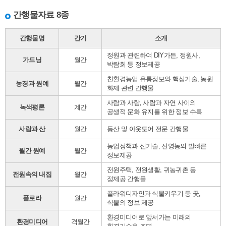
간행물자료 8종
간행물명
간기
소개
정원과 관련하여 DIY가든, 정원사,
가드닝
월간
박람회 등 정보제공
친환경농업 유통정보와 핵심기술, 농원
농경과 원예
월간
화제 관련 간행물
사람과 사람, 사람과 자연 사이의
녹색평론
계간
공생적 문화 유지를 위한 정보 수록
사람과 산
월간
등산 및 아웃도어 전문 간행물
농업정책과 신기술, 신영농의 발빠른
월간 원예
월간
정보제공
전원주택, 전원생활, 귀농귀촌 등
전원속의 내집
월간
정제공 간행물
플라워디자인과 식물키우기 등 꽃,
플로라
월간
식물의 정보 제공
환경미디어로 앞서가는 미래의
환경미디어
격월간