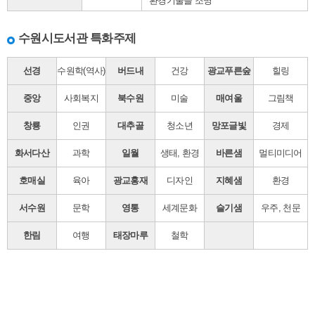
환경기술을 조명
수원시도서관 특화주제
선경
수원학(역사)
버드내
건강
광교푸른숲
힐링
중앙
사회복지
북수원
미술
매여울
그림책
창룡
인권
대추골
청소년
망포글빛
경제
화서다산
과학
일월
생태, 환경
바른샘
멀티미디어
호매실
육아
광교홍재
디자인
지혜샘
환경
서수원
문학
영통
세계문화
슬기샘
우주, 천문
한림
여행
태장마루
철학