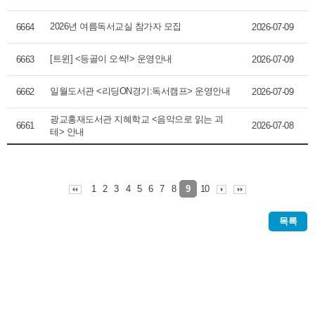
2026년 여름독서교실 참가자 모집
6664
2026-07-09
[트윈] <등골이 오싹!> 운영안내
6663
2026-07-09
일월도서관 <리딩ON경기:독서캠프> 운영안내
6662
2026-07-09
광교홍재도서관 지혜학교 <음악으로 읽는 괴
6661
2026-07-08
테> 안내
1
2
3
4
5
6
7
8
10
9
목록