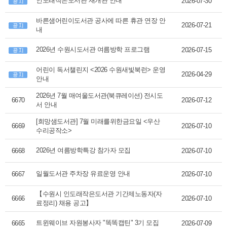
인도래작은도서관 재개관 안내
2026-07-30
바른샘어린이도서관 공사에 따른 휴관 연장 안
2026-07-21
내
2026년 수원시도서관 여름방학 프로그램
2026-07-15
어린이 독서챌린지 <2026 수원새빛북런> 운영
2026-04-29
안내
2026년 7월 매여울도서관(북큐레이션) 전시도
6670
2026-07-12
서 안내
[희망샘도서관] 7월 미래를위한금요일 <우산
6669
2026-07-10
수리공작소>
2026년 여름방학특강 참가자 모집
6668
2026-07-10
일월도서관 주차장 유료운영 안내
6667
2026-07-10
【수원시 인도래작은도서관 기간제노동자(자
6666
2026-07-10
료정리) 채용 공고】
트윈웨이브 자원봉사자 "똑똑캡틴" 3기 모집
6665
2026-07-09