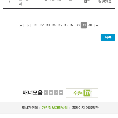
7
일**
답변완료
과...
31
32
33
34
35
36
37
38
40
39
목록
배너모음
도서관연혁
개인정보처리방침
홈페이지 이용약관