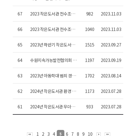
e) 사용자 교육 안내
67
2023 작은도서관 전수조사
982
2023.11.03
시행알림 및 협조요청(새마
을문고)
66
2023 작은도서관 전수조사
1040
2023.11.03
시행알림 및 협조요청(사립
작은도서관)
65
2023년 하반기 작은도서관
1515
2023.09.27
학교 안내
64
수원지속가능발전협의회 목
1197
2023.09.19
표별 모니터링 관련 자료 제
출 요청(작은도서관)
63
2023년 아동학대 범죄 경력
1702
2023.08.14
조회 대상자 명단 제출 요청
62
2024년 작은도서관 환경 개
1173
2023.07.28
선 지원 사업 수요조사 안내
61
2024년 작은도서관 무더위·
933
2023.07.28
혹한기 쉼터운영 지원사업
관련 수요조사 안내
1
2
3
4
6
7
8
9
10
5