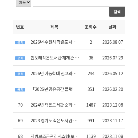
검색
번호
제목
조회수
날짜
2026년 수원시 작은도서관
2
2026.08.07
발전 유공 표창 후보자 추천
공고
인도래작은도서관 재개관 안
36
2026.07.29
내
2026년 아동학대 신고의무
244
2026.05.12
자 교육 시행 안내
「2026년 공유공간 플랫폼,
351
2026.02.20
우리마을 작은도서관」 운영
안내
70
2024년 작은도서관 순회사
1487
2023.12.08
서 지원사업 참여도서관 모
집
69
2023 경기도 작은도서관 활
991
2023.11.17
동가 비대면 교육 신청 안내
68
지방보조금관리시스템(보탬
1139
2023.11.08