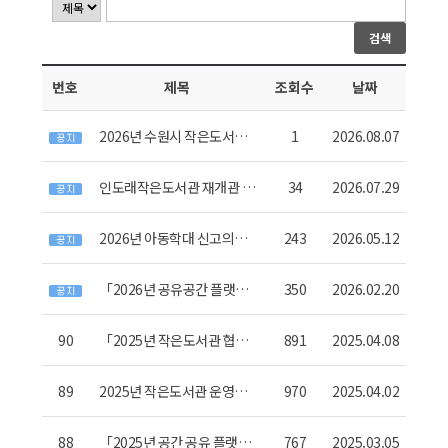
검색
번호
제목
조회수
날짜
2026년 수원시 작은도서관
1
2026.08.07
발전 유공 표창 후보자 추천
공고
인도래작은도서관 재개관 안
34
2026.07.29
내
2026년 아동학대 신고의무
243
2026.05.12
자 교육 시행 안내
「2026년 공유공간 플랫폼,
350
2026.02.20
우리마을 작은도서관」 운영
안내
90
「2025년 작은도서관 협력
891
2025.04.08
지원 멘토링 사업」신청 안
내
89
2025년 작은도서관 운영평
970
2025.04.02
가 계획 알림
88
「2025년 공간 공유 플랫폼,
767
2025.03.05