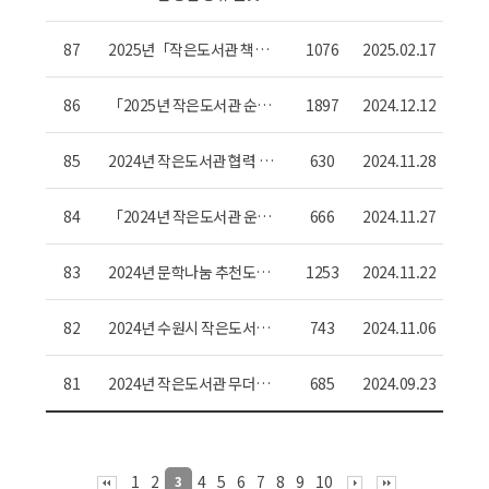
우리마을 작은도서관」 참여
작은도서관 모집
87
2025년「작은도서관 책친
1076
2025.02.17
구 지원」사업 참여 작은도
서관 및 책친구 모집 안내
86
「2025년 작은도서관 순회
1897
2024.12.12
사서 지원 사업」 참여 작은
도서관 모집
85
2024년 작은도서관 협력 지
630
2024.11.28
원 사업 성과공유회 개최 안
내
84
「2024년 작은도서관 운영
666
2024.11.27
자 워크숍」 안내
83
2024년 문학나눔 추천도서
1253
2024.11.22
도서관 보급 신청 안내
82
2024년 수원시 작은도서관
743
2024.11.06
전수조사 시행 알림 및 협조
요청
81
2024년 작은도서관 무더위·
685
2024.09.23
혹한기 쉼터운영 지원사업
이용자 만족도 조사 협조 요
청
1
2
4
5
6
7
8
9
10
3