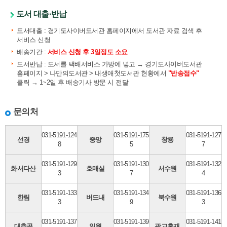
도서 대출·반납
도서대출 : 경기도사이버도서관 홈페이지에서 도서관 자료 검색 후
서비스 신청
배송기간 :
서비스 신청 후 3일정도 소요
도서반납 : 도서를 택배서비스 가방에 넣고 → 경기도사이버도서관
홈페이지 > 나만의도서관 > 내생애첫도서관 현황에서
"반송접수"
클릭 → 1~2일 후 배송기사 방문 시 전달
문의처
031-5191-124
031-5191-175
031-5191-127
선경
중앙
창룡
8
5
7
031-5191-129
031-5191-130
031-5191-132
화서다산
호매실
서수원
3
7
4
031-5191-133
031-5191-134
031-5191-136
한림
버드내
북수원
3
9
3
031-5191-137
031-5191-139
031-5191-141
대추골
일월
광교홍재