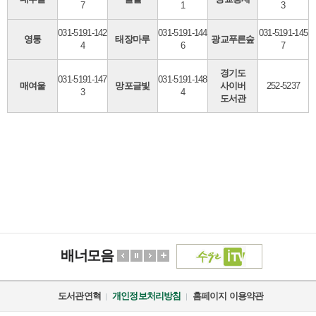
7
1
3
031-5191-142
031-5191-144
031-5191-145
영통
태장마루
광교푸른숲
4
6
7
경기도
031-5191-147
031-5191-148
매여울
망포글빛
사이버
252-5237
3
4
도서관
배너모음
도서관연혁
개인정보처리방침
홈페이지 이용약관