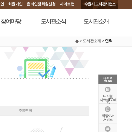
그인
회원가입
온라인정회원신청
사이트맵
수원시 도서관사업소
참여마당
도서관소식
도서관소개
> 도서관소개 >
연혁
서관에 물어보세요
공지사항
연혁
동아리커뮤니티
공개자료실
행정서비스헌장
칭찬합니다
조직도
현황안내
상징물
오시는길
특화자료
디지털
자료실PC예
약
주요연혁
희망도서
서비스