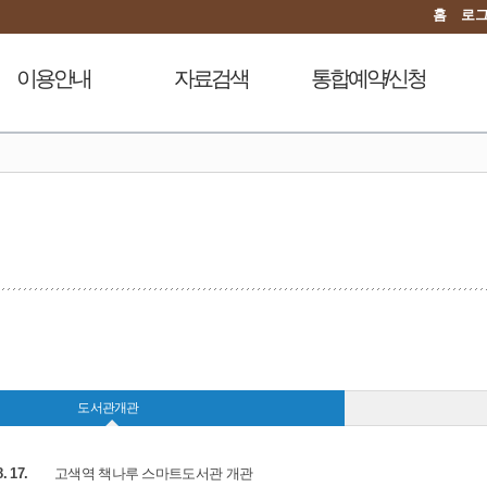
홈
로
이용안내
자료검색
통합예약/신청
이용시간안내
도서검색
독서문화프로그램
도
대출회원가입
자료탐색
푸른숲책뜰
전자도서관
인기도서
도서관체험교실
도서관서비스
신착도서
디지털자료실PC예약
자료기증
추천도서
열람실좌석현황
모바일 웹앱 이용안내
전자도서관
자원봉사신청
FAQ
희망도서신청
지역도서관 통합검색
도서관개관
8. 17.
고색역 책나루 스마트도서관 개관