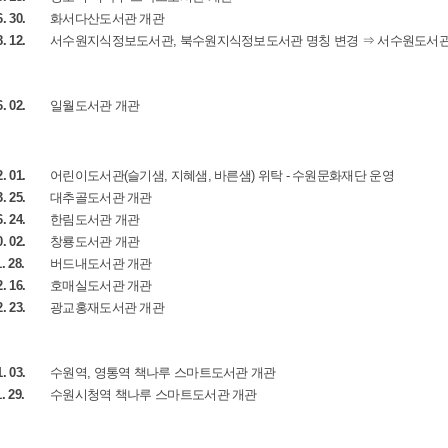
6. 30.
화서다산도서관 개관
8. 12.
서수원지식정보도서관, 북수원지식정보도서관 명칭 변경 ⇒ 서수원도서관
6. 02.
일월도서관 개관
2. 01.
어린이도서관(슬기샘, 지혜샘, 바른샘) 위탁 - 수원문화재단 운영
3. 25.
대추골도서관 개관
6. 24.
한림도서관 개관
0. 02.
창룡도서관 개관
. 28.
버드내도서관 개관
2. 16.
호매실도서관 개관
2. 23.
광교홍재도서관 개관
1. 03.
수원역, 영통역 책나루 스마트도서관 개관
. 29.
수원시청역 책나루 스마트도서관 개관