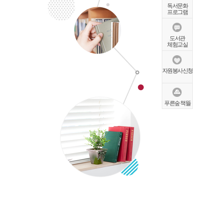
독서문화
프로그램
도서관
체험교실
자원봉사신청
푸른숲 책뜰