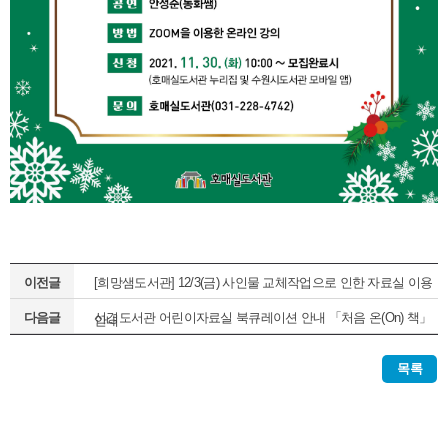
이전글
[희망샘도서관] 12/3(금) 사인물 교체작업으로 인한 자료실 이용
다음글
선경도서관 어린이자료실 북큐레이션 안내 「처음 온(On) 책」
안내
(정기1차)
목록