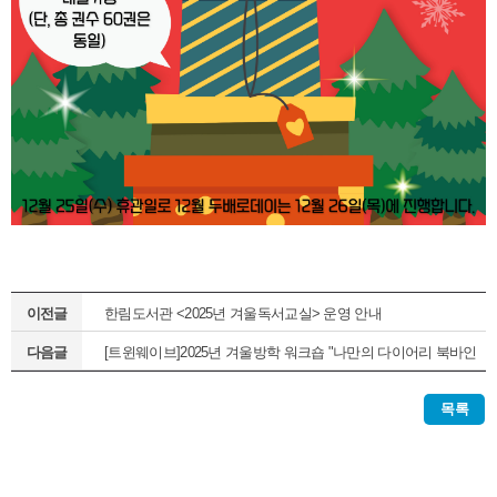
이전글
한림도서관 <2025년 겨울독서교실> 운영 안내
다음글
[트윈웨이브]2025년 겨울방학 워크숍 "나만의 다이어리 북바인
딩" 운영 안내
목록