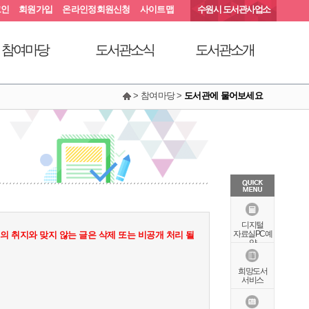
그인
회원가입
온라인정회원신청
사이트맵
수원시 도서관사업소
참여마당
도서관소식
도서관소개
> 참여마당 >
도서관에 물어보세요
서관에 물어보세요
공지사항
연혁
동아리커뮤니티
공개자료실
행정서비스헌장
칭찬합니다
조직도
현황안내
상징물
오시는길
특화자료
디지털
자료실PC예
 취지와 맞지 않는 글은 삭제 또는 비공개 처리 될
약
희망도서
서비스