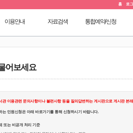
홈
로
이용안내
자료검색
통합예약/신청
이용시간안내
도서검색
독서문화프로그램
도
대출회원가입
자료탐색
푸른숲책뜰
전자도서관
인기도서
도서관체험교실
 물어보세요
도서관서비스
신착도서
디지털자료실PC예약
자료기증
추천도서
열람실좌석현황
모바일 웹앱 이용안내
전자도서관
자원봉사신청
FAQ
희망도서신청
서관 이용관련 문의사항이나 불편사항 등을 질의답변하는 게시판으로 게시판 본래의
지역도서관 통합검색
하는 민원신청은 아래 바로가기를 통해 신청하시기 바랍니다.
제 또는 비공개 처리 기준