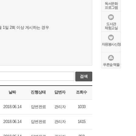
독서문화
프로그램
도서관
 1일 2회 이상 게시하는 경우
체험교실
자원봉사신청
푸른숲 책뜰
검색
날짜
진행상태
답변자
조회수
2018.06.14
답변완료
관리자
1033
2018.06.14
답변완료
관리자
1415