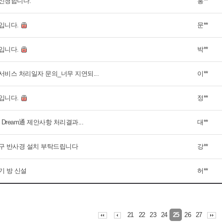
신청합니다.
홍**
입니다.
문**
입니다.
박**
서비스 처리일자 문의_너무 지연되...
이**
입니다.
정**
 Dream通 제안사항 처리결과...
대**
구 반사경 설치 부탁드립니다
강**
기 방 신설
허**
21
22
23
24
26
27
25