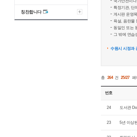
국가안전이나 
특정기관, 단
칭찬합니다
게시판 운영목
욕설, 음란물
동일인 또는 
그 밖에 연습성
수원시 시정과 
총
264
건
25/27
페
번호
24
도서관 Do
23
5년 이상