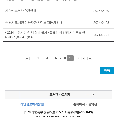
사랑샘도서관 휴관안내
2024-04-30
수원시 도서관 이용자 개인정보 재동의 안내
2024-04-08
<2024 수원시민 한 책 함께 읽기> 올해의 책 선정 시민투표 안
2024-03-21
내(3.27.(수)~4.9.(화))
9
1
2
3
4
5
6
7
8
10
목록
도서관 바로가기
개인정보처리방침
홈페이지 이용약관
[16227] 영통구 창룡대로 255(이의동)(이의동 1088-13)