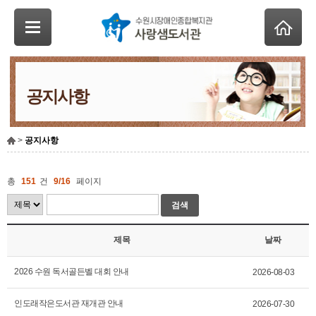
공지사항
>
공지사항
총
151
건
9/16
페이지
검색
제목
날짜
2026 수원 독서골든벨 대회 안내
2026-08-03
인도래작은도서관 재개관 안내
2026-07-30