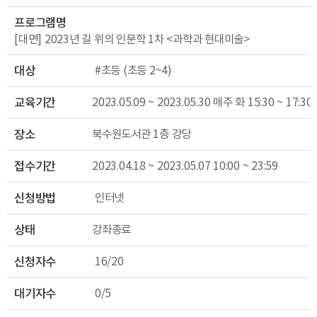
프로그램명
[대면] 2023년 길 위의 인문학 1차 <과학과 현대미술>
대상
#초등 (초등 2~4)
교육기간
2023.05.09 ~ 2023.05.30 매주 화 15:30 ~ 17:30
장소
북수원도서관 1층 강당
접수기간
2023.04.18 ~ 2023.05.07 10:00 ~ 23:59
신청방법
인터넷
상태
강좌종료
신청자수
16/20
대기자수
0/5