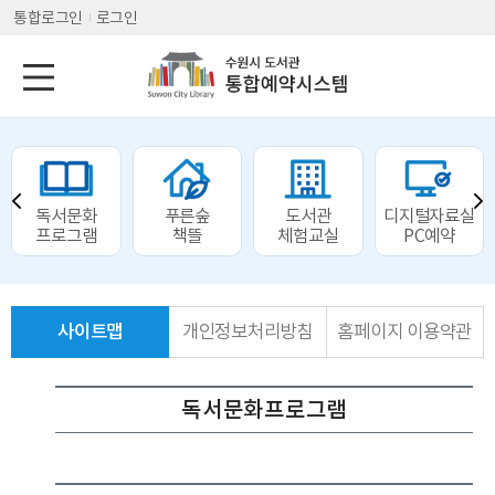
통합로그인
로그인
독서문화
푸른숲
도서관
디지털자료실
프로그램
책뜰
체험교실
PC예약
사이트맵
개인정보처리방침
홈페이지 이용약관
독서문화프로그램