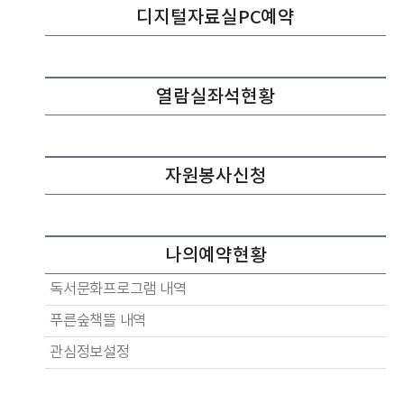
디지털자료실PC예약
열람실좌석현황
자원봉사신청
나의예약현황
독서문화프로그램 내역
푸른숲책뜰 내역
관심정보설정