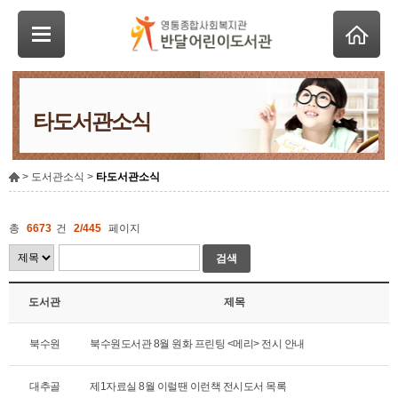
타도서관소식
> 도서관소식 >
타도서관소식
총
6673
건
2/445
페이지
검색
도서관
제목
북수원
북수원도서관 8월 원화 프린팅 <메리> 전시 안내
대추골
제1자료실 8월 이럴땐 이런책 전시도서 목록