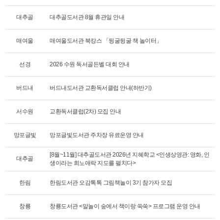
대추골
대추골도서관 8월 휴관일 안내
매여울
매여울도서관 북캉스 「뒹굴뒹굴 책 놀이터」
선경
2026 수원 독서골든벨 대회 안내
버드내
버드내도서관 교환독서클럽 안내(하반기)
서수원
교환독서클럽(2차) 모집 안내
망포글빛
망포글빛도서관 주차장 유료운영 안내
[8월~11월] 대추골도서관 2026년 지혜학교 <인생상영관: 영화, 인
대추골
생이라는 희노애락 지도를 펼치다>
한림
한림도서관 오감톡톡 그림책놀이 3기 참가자 모집
창룡
창룡도서관 <말놀이 숲에서 책이랑 쑥쑥> 프로그램 운영 안내