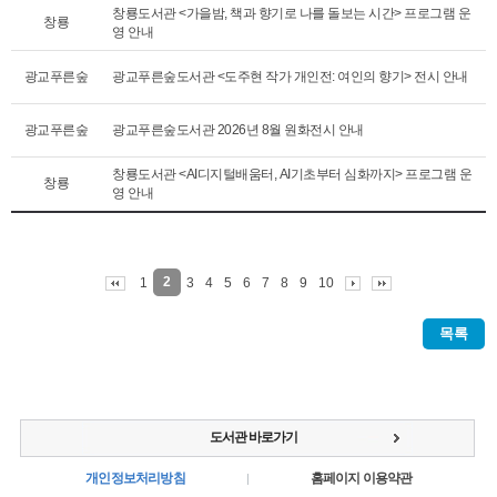
창룡도서관 <가을밤, 책과 향기로 나를 돌보는 시간> 프로그램 운
창룡
영 안내
광교푸른숲
광교푸른숲도서관 <도주현 작가 개인전: 여인의 향기> 전시 안내
광교푸른숲
광교푸른숲도서관 2026년 8월 원화전시 안내
창룡도서관 <AI디지털배움터, AI기초부터 심화까지> 프로그램 운
창룡
영 안내
2
1
3
4
5
6
7
8
9
10
목록
도서관 바로가기
개인정보처리방침
홈페이지 이용약관