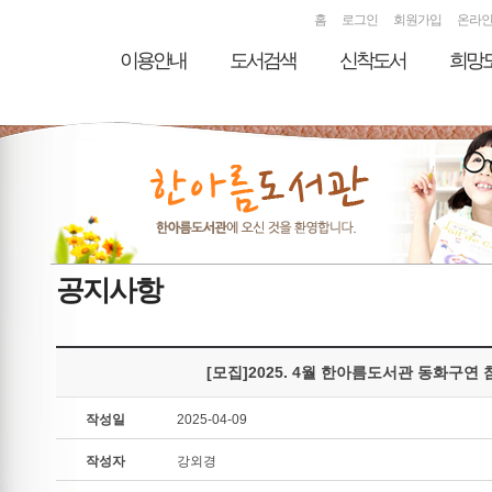
홈
로그인
회원가입
온라
이용안내
도서검색
신착도서
희망
공지사항
[모집]2025. 4월 한아름도서관 동화구연
작성일
2025-04-09
작성자
강외경