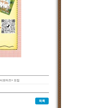
서포터즈> 모집
목록