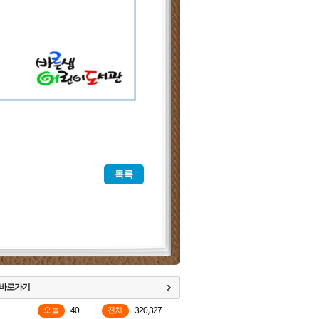
목록
 바로가기
오늘
40
전체
320,327