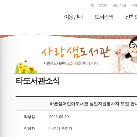
홈
로그인
회원가입
온라
이용안내
도서검색
신착
타도서관소식
바른샘어린이도서관 성인자원봉사자 모집 안내(10.
작성일
2021-09-30
작성자
바른샘 관리자