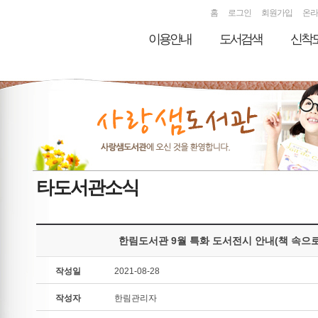
홈
로그인
회원가입
온라
이용안내
도서검색
신착
타도서관소식
한림도서관 9월 특화 도서전시 안내(책 속으로
작성일
2021-08-28
작성자
한림관리자